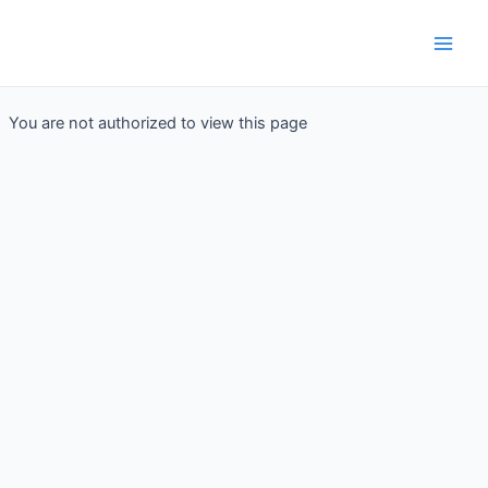
Перейти
к
Main
содержимому
Men
You are not authorized to view this page