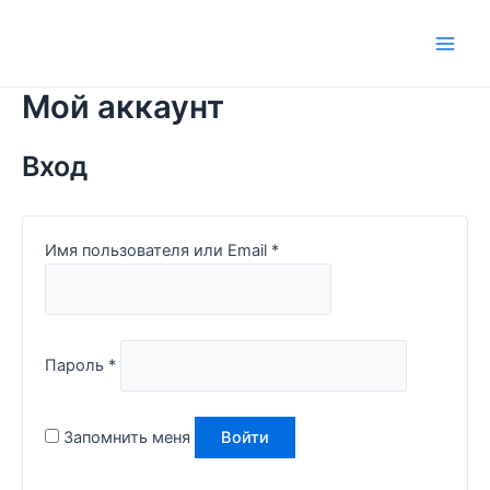
Перейти
к
Main
содержимому
Мой аккаунт
Men
Вход
Имя пользователя или Email
*
Пароль
*
Запомнить меня
Войти