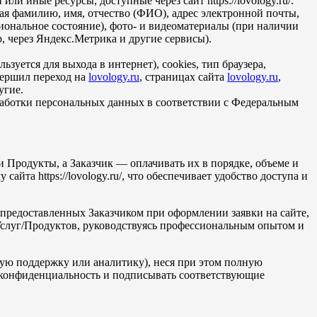
 иные ресурсы, доступные через сайт https://lovology.ru/.
я фамилию, имя, отчество (ФИО), адрес электронной почты,
иональное состояние), фото- и видеоматериалы (при наличии
р, через Яндекс.Метрика и другие сервисы).
зуется для выхода в интернет), cookies, тип браузера,
вершил переход на
lovology.ru
, страницах сайта
lovology.ru
,
угие.
обработки персональных данных в соответствии с Федеральным
 Продукты, а Заказчик — оплачивать их в порядке, объеме и
та https://lovology.ru/, что обеспечивает удобство доступа и
 предоставленных Заказчиком при оформлении заявки на сайте,
е Услуг/Продуктов, руководствуясь профессиональным опытом и
кую поддержку или аналитику), неся при этом полную
ть конфиденциальность и подписывать соответствующие