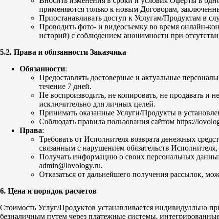
Вносить изменения в сроки и условия Оферты в однос
применяются только к новым Договорам, заключенн
Приостанавливать доступ к Услугам/Продуктам в сл
Проводить фото- и видеосъемку во время онлайн-кон
историй) с соблюдением анонимности при отсутствии
5.2. Права и обязанности Заказчика
Обязанности
:
Предоставлять достоверные и актуальные персональн
течение 7 дней.
Не воспроизводить, не копировать, не продавать и н
исключительно для личных целей.
Принимать оказанные Услуги/Продукты в установле
Соблюдать правила пользования сайтом https://lovol
Права
:
Требовать от Исполнителя возврата денежных средст
связанным с нарушением обязательств Исполнителя, 
Получать информацию о своих персональных данных, в
admin@lovology.ru.
Отказаться от дальнейшего получения рассылок, мож
6. Цена и порядок расчетов
Стоимость Услуг/Продуктов устанавливается индивидуально при о
безналичным путем через платежные системы, интегрированные 