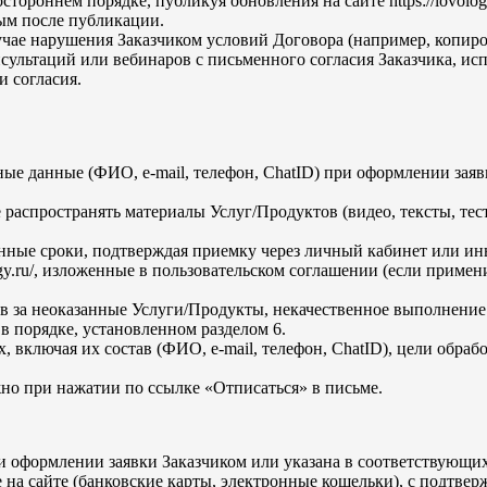
тороннем порядке, публикуя обновления на сайте https://lovolog
ым после публикации.
учае нарушения Заказчиком условий Договора (например, копиро
сультаций или вебинаров с письменного согласия Заказчика, ис
 согласия.
ые данные (ФИО, e-mail, телефон, ChatID) при оформлении зая
е распространять материалы Услуг/Продуктов (видео, тексты, те
нные сроки, подтверждая приемку через личный кабинет или и
ogy.ru/, изложенные в пользовательском соглашении (если примен
в за неоказанные Услуги/Продукты, некачественное выполнение и
в порядке, установленном разделом 6.
ключая их состав (ФИО, e-mail, телефон, ChatID), цели обработ
но при нажатии по ссылке «Отписаться» в письме.
формлении заявки Заказчиком или указана в соответствующих раз
на сайте (банковские карты, электронные кошельки), с подтвер