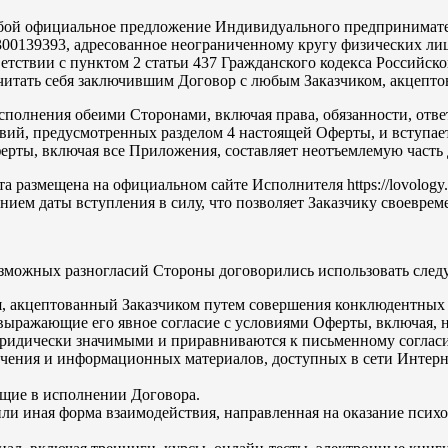
собой официальное предложение Индивидуального предпринимат
139393, адресованное неограниченному кругу физических лиц (
ветствии с пунктом 2 статьи 437 Гражданского кодекса Российс
итать себя заключившим Договор с любым Заказчиком, акцепто
полнения обеими Сторонами, включая права, обязанности, ответ
ий, предусмотренных разделом 4 настоящей Оферты, и вступает 
ферты, включая все Приложения, составляет неотъемлемую част
размещена на официальном сайте Исполнителя https://lovology.r
нием даты вступления в силу, что позволяет Заказчику своевре
зможных разногласий Стороны договорились использовать след
 акцептованный Заказчиком путем совершения конклюдентных де
ыражающие его явное согласие с условиями Оферты, включая, но
 юридически значимыми и приравниваются к письменному соглас
ния и информационных материалов, доступных в сети Интернет п
щие в исполнении Договора.
ли иная форма взаимодействия, направленная на оказание псих