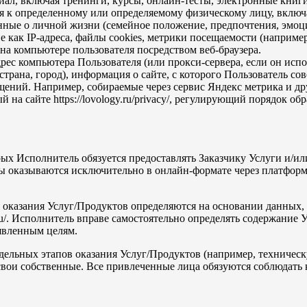
 включая тренинги, курсы, онлайн-тесты, электронные книги или
 к определенному или определяемому физическому лицу, включа
данные о личной жизни (семейное положение, предпочтения, эмоц
е как IP-адреса, файлы cookies, метрики посещаемости (наприме
а компьютере пользователя посредством веб-браузера.
рес компьютера Пользователя (или прокси-сервера, если он исполь
трана, город), информация о сайте, с которого Пользователь со
щений. Например, собираемые через сервис Яндекс метрика и др
на сайте https://lovology.ru/privacy/, регулирующий порядок 
ых Исполнитель обязуется предоставлять Заказчику Услуги и/или
казываются исключительно в онлайн-формате через платформу сай
 оказания Услуг/Продуктов определяются на основании данных,
y.ru/. Исполнитель вправе самостоятельно определять содержани
аявленным целям.
дельных этапов оказания Услуг/Продуктов (например, техничес
за свои собственные. Все привлеченные лица обязуются соблюда