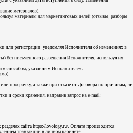
y.ru/ с указанием даты вступления в силу. Изменения
вание материалов).
пользуя материалы для маркетинговых целей (отзывы, разборы
вки или регистрации, уведомляя Исполнителя об изменениях в
сты) без письменного разрешения Исполнителя, используя их
ным способом, указанным Исполнителем.
имо).
ли просрочку, а также при отказе от Договора по причинам, не
ки и сроки хранения, направив запрос на e-mail:
делах сайта https://lovology.ru/. Оплата производится
ждением транзакции в личном кабинете.