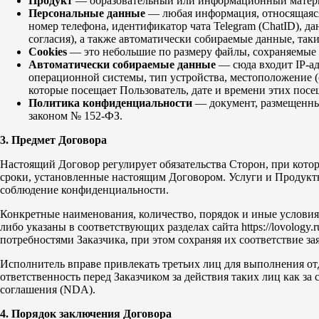
Продукт
— образовательный или информационный материал,
Персональные данные
— любая информация, относящаяся
номер телефона, идентификатор чата Telegram (ChatID), 
согласия), а также автоматически собираемые данные, таки
Cookies
— это небольшие по размеру файлы, сохраняемые н
Автоматически собираемые данные
— сюда входит IP-ад
операционной системы, тип устройства, местоположение (с
которые посещает Пользователь, дате и времени этих посе
Политика конфиденциальности
— документ, размещенный 
законом № 152-ФЗ.
3. Предмет Договора
Настоящий Договор регулирует обязательства Сторон, при котор
сроки, установленные настоящим Договором. Услуги и Продукты о
соблюдение конфиденциальности.
Конкретные наименования, количество, порядок и иные условия
либо указаны в соответствующих разделах сайта https://lovolog
потребностями Заказчика, при этом сохраняя их соответствие з
Исполнитель вправе привлекать третьих лиц для выполнения от
ответственность перед Заказчиком за действия таких лиц как 
соглашения (NDA).
4. Порядок заключения Договора