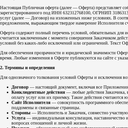
Настоящая Публичная оферта (далее — Оферта) представляет 
зарегистрированного под ИНН 632312768100, ОГРНИП 318631300
услуг (далее — Договор) на изложенных ниже условиях. В соот
предложением, выражающим твердое намерение Исполнителя сч
Оферта содержит полный перечень условий, обязательных для ис
считается заключенным с момента совершения Заказчиком действ
условий без каких-либо исключений или ограничений. Текст О
Для обеспечения прозрачности и юридической значимости Оферта 
время. Любые изменения в Оферте публикуются на сайте с указа
2. Термины и определения
Для однозначного толкования условий Оферты и исключения во
Договор
— настоящий документ, включая все Приложения,
Конклюдентные действия
— любые действия Заказчика, в
оплату услуг или их приемку. Такие действия считаются
Сайт Исполнителя
— совокупность программного обеспече
поддомены и связанные страницы.
Стороны
— Исполнитель и Заказчик, совместно участвую
Услуга
— индивидуальная консультация, наставничество и
вопросах отношений и личной жизни.