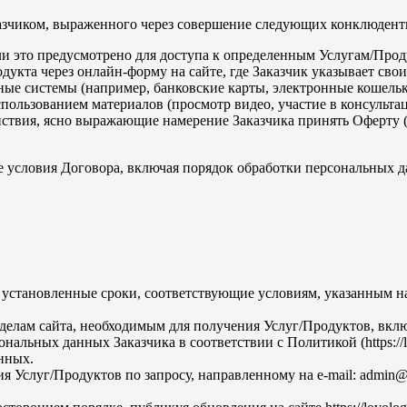
азчиком, выраженного через совершение следующих конклюдент
 если это предусмотрено для доступа к определенным Услугам/Про
кта через онлайн-форму на сайте, где Заказчик указывает свои 
ные системы (например, банковские карты, электронные кошельк
ользованием материалов (просмотр видео, участие в консультац
твия, ясно выражающие намерение Заказчика принять Оферту (н
 условия Договора, включая порядок обработки персональных да
становленные сроки, соответствующие условиям, указанным на сай
зделам сайта, необходимым для получения Услуг/Продуктов, вкл
альных данных Заказчика в соответствии с Политикой (https://l
нных.
 Услуг/Продуктов по запросу, направленному на e-mail: admin@l