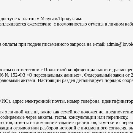
 доступе к платным Услугам/Продуктам.
ачивается ежемесячно, с возможностью отмены в личном кабинете 
 оплаты при подаче письменного запроса на e-mail: admin@lovol
гом соответствии с Политикой конфиденциальности, размещенной 
2006 № 152-ФЗ «О персональных данных», Федеральный закон о
вовыми актами. Настоящий раздел детализирует порядок сбора,
ИО), адрес электронной почты, номер телефона, идентификатор 
я о личной жизни, такие как семейное положение, предпочтени
обираемые через анкеты, тесты, консультации или переписку.
естов, ответы на домашние задание тренингов, заметки из пере
ации отзывов или разборов историй с письменного согласия, в