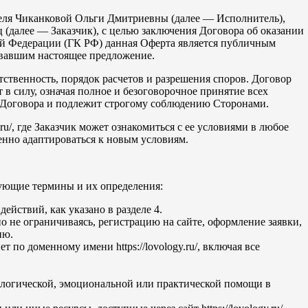
еля Чиканковой Ольги Дмитриевны (далее — Исполнитель),
далее — Заказчик), с целью заключения Договора об оказании
кой Федерации (ГК РФ) данная Оферта является публичным
вавшим настоящее предложение.
ственность, порядок расчетов и разрешения споров. Договор
в силу, означая полное и безоговорочное принятие всех
ь Договора и подлежит строгому соблюдению Сторонами.
u/, где Заказчик может ознакомиться с ее условиями в любое
менно адаптироваться к новым условиям.
ующие термины и их определения:
йствий, как указано в разделе 4.
 не ограничиваясь, регистрацию на сайте, оформление заявки,
ию.
о доменному имени https://lovology.ru/, включая все
ологической, эмоциональной или практической помощи в