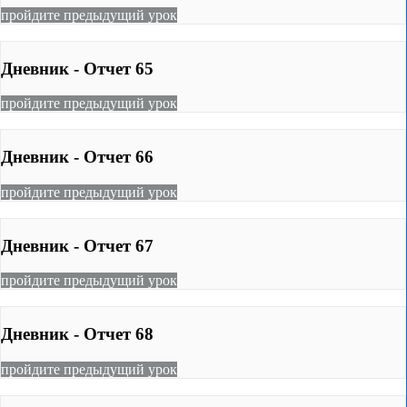
пройдите предыдущий урок
не начат
Дневник - Отчет 65
пройдите предыдущий урок
не начат
Дневник - Отчет 66
пройдите предыдущий урок
не начат
Дневник - Отчет 67
пройдите предыдущий урок
не начат
Дневник - Отчет 68
пройдите предыдущий урок
не начат