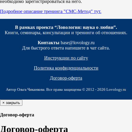
необходимо зарегистрироваться на него.
Подробное описание тренинга "СМС-Метод" тут.
В рамках проекта “Ловология: наука о любви”.
Книги, семинары, консультации и тренинги об отношениях.
Контакты
base@lovology.ru
Для быстрого ответа напишите в чат сайта.
Инструкции по сайту
Политика конфиденциальности
Договор-оферта
Автор Ольга Чиканкова. Все права защищены © 2012 -
2026
Lovology.ru
×
закрыть
Договор-оферта
Договор-оферта