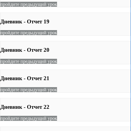
пройдите предыдущий урок
не начат
Дневник - Отчет 19
пройдите предыдущий урок
не начат
Дневник - Отчет 20
пройдите предыдущий урок
не начат
Дневник - Отчет 21
пройдите предыдущий урок
не начат
Дневник - Отчет 22
пройдите предыдущий урок
не начат