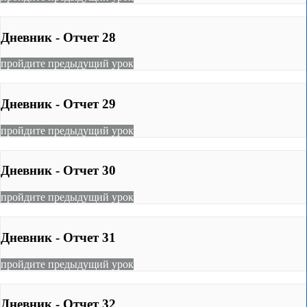
не начат
Дневник - Отчет 28
пройдите предыдущий урок
не начат
Дневник - Отчет 29
пройдите предыдущий урок
не начат
Дневник - Отчет 30
пройдите предыдущий урок
не начат
Дневник - Отчет 31
пройдите предыдущий урок
не начат
Дневник - Отчет 32