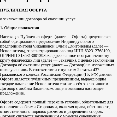
ПУБЛИЧНАЯ ОФЕРТА
о заключении договора об оказании услуг
1. Общие положения
Настоящая Публичная оферта (далее — Оферта) представляет
собой официальное предложение Индивидуального
предпринимателя Чиканковой Ольги Дмитриевны (далее —
Исполнитель), зарегистрированного под ИНН 632312768100,
ОГРНИП 318631300139393, адресованное неограниченному
кругу физических лиц (далее — Заказчик), с целью заключения
Договора об оказании услуг (далее — Договор) на изложенных
ниже условиях. В соответствии с пунктом 2 статьи 437
Гражданского кодекса Российской Федерации (ГК РФ) данная
Оферта является публичным предложением, выражающим
твердое намерение Исполнителя считать себя заключившим
Договор с любым Заказчиком, акцептовавшим настоящее
предложение.
Оферта содержит полный перечень условий, обязательных для
исполнения обеими Сторонами, включая права, обязанности,
ответственность, порядок расчетов и разрешения споров.
Договор считается заключенным с момента совершения