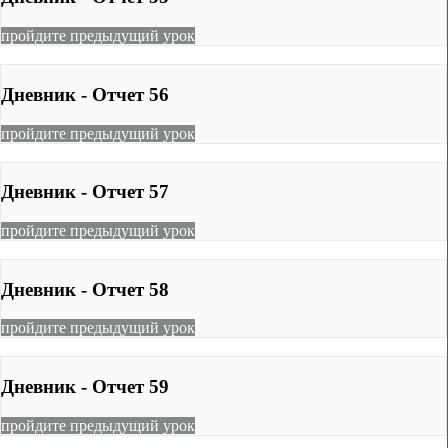
пройдите предыдущий урок
не начат
Дневник - Отчет 56
пройдите предыдущий урок
не начат
Дневник - Отчет 57
пройдите предыдущий урок
не начат
Дневник - Отчет 58
пройдите предыдущий урок
не начат
Дневник - Отчет 59
пройдите предыдущий урок
не начат