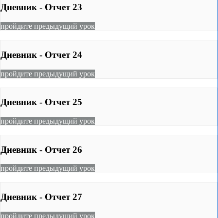
Дневник - Отчет 23
пройдите предыдущий урок
не начат
Дневник - Отчет 24
пройдите предыдущий урок
не начат
Дневник - Отчет 25
пройдите предыдущий урок
не начат
Дневник - Отчет 26
пройдите предыдущий урок
не начат
Дневник - Отчет 27
пройдите предыдущий урок