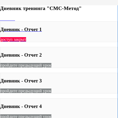
Дневник тренинга "СМС-Метод"
не начат
Дневник - Отчет 1
доступ закрыт
не начат
Дневник - Отчет 2
пройдите предыдущий урок
не начат
Дневник - Отчет 3
пройдите предыдущий урок
не начат
Дневник - Отчет 4
пройдите предыдущий урок