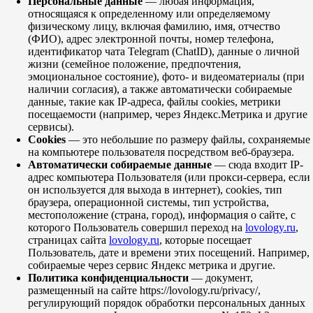
Персональные данные
— любая информация,
относящаяся к определенному или определяемому
физическому лицу, включая фамилию, имя, отчество
(ФИО), адрес электронной почты, номер телефона,
идентификатор чата Telegram (ChatID), данные о личной
жизни (семейное положение, предпочтения,
эмоциональное состояние), фото- и видеоматериалы (при
наличии согласия), а также автоматически собираемые
данные, такие как IP-адреса, файлы cookies, метрики
посещаемости (например, через Яндекс.Метрика и другие
сервисы).
Cookies
— это небольшие по размеру файлы, сохраняемые
на компьютере пользователя посредством веб-браузера.
Автоматически собираемые данные
— сюда входит IP-
адрес компьютера Пользователя (или прокси-сервера, если
он используется для выхода в интернет), cookies, тип
браузера, операционной системы, тип устройства,
местоположение (страна, город), информация о сайте, с
которого Пользователь совершил переход на
lovology.ru
,
страницах сайта
lovology.ru
, которые посещает
Пользователь, дате и времени этих посещений. Например,
собираемые через сервис Яндекс метрика и другие.
Политика конфиденциальности
— документ,
размещенный на сайте https://lovology.ru/privacy/,
регулирующий порядок обработки персональных данных