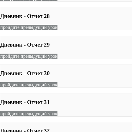
не начат
Дневник - Отчет 28
пройдите предыдущий урок
не начат
Дневник - Отчет 29
пройдите предыдущий урок
не начат
Дневник - Отчет 30
пройдите предыдущий урок
не начат
Дневник - Отчет 31
пройдите предыдущий урок
не начат
Дневник - Отчет 32