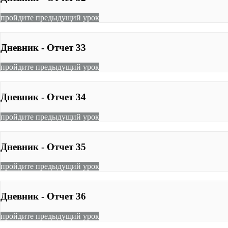
пройдите предыдущий урок
не начат
Дневник - Отчет 33
пройдите предыдущий урок
не начат
Дневник - Отчет 34
пройдите предыдущий урок
не начат
Дневник - Отчет 35
пройдите предыдущий урок
не начат
Дневник - Отчет 36
пройдите предыдущий урок
не начат