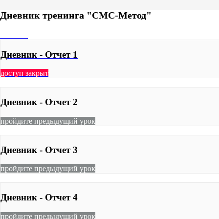
Дневник тренинга "СМС-Метод"
не начат
Дневник - Отчет 1
доступ закрыт
не начат
Дневник - Отчет 2
пройдите предыдущий урок
не начат
Дневник - Отчет 3
пройдите предыдущий урок
не начат
Дневник - Отчет 4
пройдите предыдущий урок